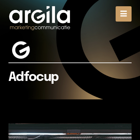
Nav
Adfocup