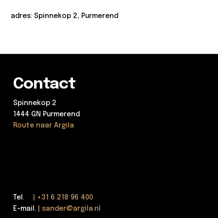
adres: Spinnekop 2, Purmerend
Contact
Spinnekop 2
1444 GN Purmerend
Route naar Argila
Tel.
| +31 6 218 96 400
E-mail.
| sander@argila.nl